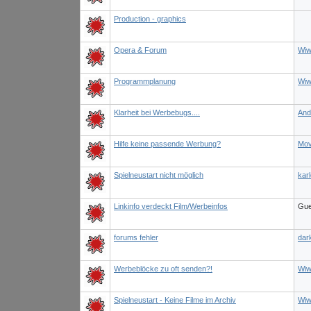
Production - graphics
Opera & Forum
Wiw
Programmplanung
Wiw
Klarheit bei Werbebugs....
And
Hilfe keine passende Werbung?
Mov
Spielneustart nicht möglich
karl
Linkinfo verdeckt Film/Werbeinfos
Gue
forums fehler
dar
Werbeblöcke zu oft senden?!
Wiw
Spielneustart - Keine Filme im Archiv
Wiw