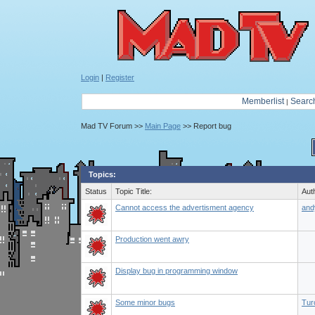
Login
|
Register
Memberlist
Searc
|
Mad TV Forum >>
Main Page
>> Report bug
Topics:
Status
Topic Title:
Aut
Cannot access the advertisment agency
and
Production went awry
Display bug in programming window
Some minor bugs
Tur